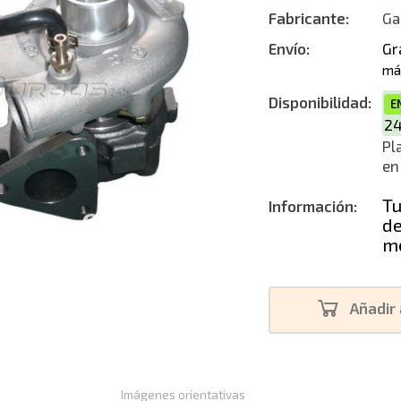
Fabricante:
Ga
Reconstruc
Envío:
Gr
má
Disponibilidad:
E
2
Pl
en
Tu
Información:
de
me
Añadir 
Imágenes orientativas