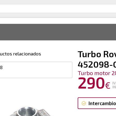
Turbo Rov
uctos relacionados
452098-
98
Turbo motor 2
290
€
I
I
Intercambio
Intercambi