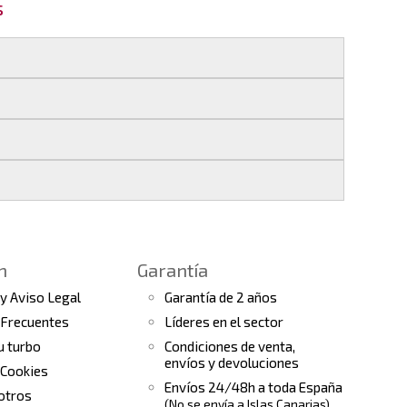
s
 si realizas tu pedido antes de las
17:00 h
.
les
.
s finales.
 seguimiento del pedido para que puedas
a continuación).
 de arranque y compresores de aire
e la fecha de entrega.
ento el estado de tu pedido.
n
Garantía
tras
condiciones generales
para más
 y Aviso Legal
Garantía de 2 años
 Frecuentes
Líderes en el sector
tu turbo
Condiciones de venta,
envíos y devoluciones
 Cookies
Envíos 24/48h a toda España
otros
(No se envía a Islas Canarias)