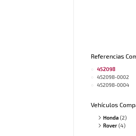
Referencias Co
452098
452098-0002
452098-0004
Vehículos Comp
Honda
(2)
Rover
Accord 2.0
(4)
Civic 2.0 i 
200 SDI
(mo