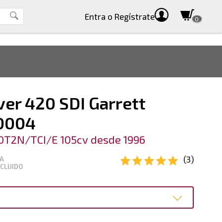
Entra
o Regístrate
0
er 420 SDI Garrett
0004
0T2N/TCI/E 105cv desde 1996
(3)
VA
NCLUIDO
o