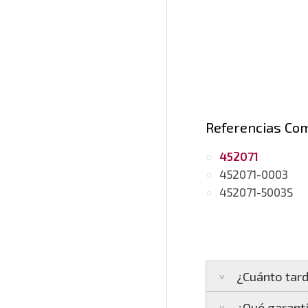
Referencias Co
452071
452071-0003
452071-5003S
¿Cuánto tard
¿Qué garantí