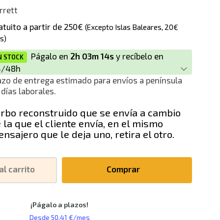
rrett
ción
atuito a partir de 250€
(Excepto Islas Baleares, 20€
s)
Págalo en
2h 03m 13s
y recíbelo en
N STOCK
4/48h
azo de entrega estimado para envíos a península
 días laborales.
rbo reconstruido que se envía a cambio
 la que el cliente envía, en el mismo
nsajero que le deja uno, retira el otro.
al carrito
Comprar