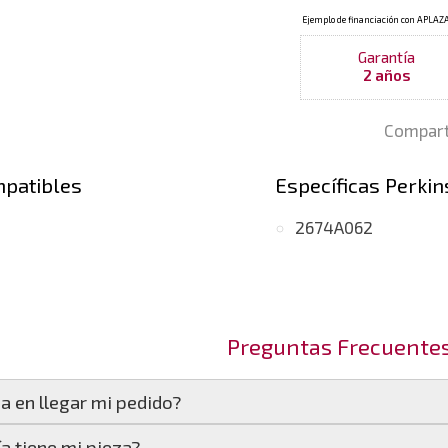
Garantía
2 años
Compart
mpatibles
Específicas Perkin
2674A062
Preguntas Frecuente
a en llegar mi pedido?
a tiene mi pieza?