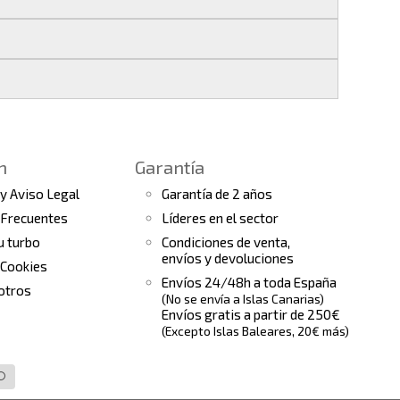
 si realizas tu pedido antes de las
17:00 h
.
les
.
s finales.
 seguimiento del pedido para que puedas
a continuación).
 de arranque y compresores de aire
e la fecha de entrega.
ento el estado de tu pedido.
n
Garantía
tras
condiciones generales
para más
 y Aviso Legal
Garantía de 2 años
 Frecuentes
Líderes en el sector
tu turbo
Condiciones de venta,
envíos y devoluciones
 Cookies
Envíos 24/48h a toda España
otros
(No se envía a Islas Canarias)
Envíos gratis a partir de 250€
(Excepto Islas Baleares, 20€ más)