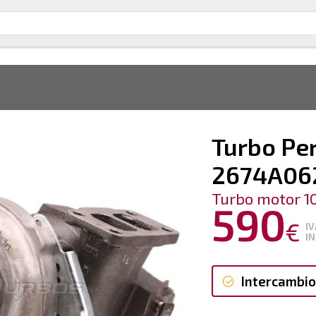
Turbo Per
2674A06
Turbo motor 1
590
€
IV
IN
Intercambio
Intercambi