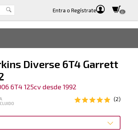
Entra
o Regístrate
0
kins Diverse 6T4 Garrett
2
006 6T4 125cv desde 1992
(2)
A
CLUIDO
o