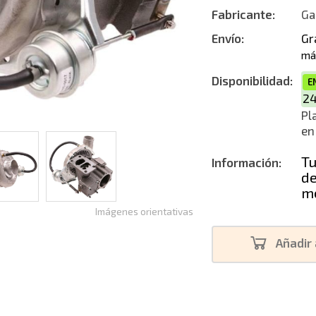
Fabricante:
Ga
Reconstruc
Envío:
Gr
má
Disponibilidad:
E
2
Pl
en
Tu
Información:
de
me
Imágenes orientativas
Añadir 