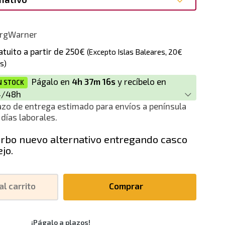
rnativo
rgWarner
atuito a partir de 250€
(Excepto Islas Baleares, 20€
s)
Págalo en
4h 37m 16s
y recíbelo en
N STOCK
4/48h
azo de entrega estimado para envíos a península
 días laborales.
rbo nuevo alternativo entregando casco
ejo.
al carrito
Comprar