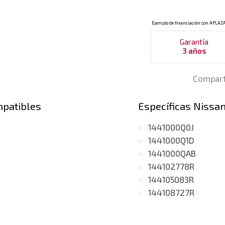
Garantía
3 años
Compart
mpatibles
Específicas Nissa
1441000Q0J
1441000Q1D
1441000QAB
144102778R
144105083R
144108727R