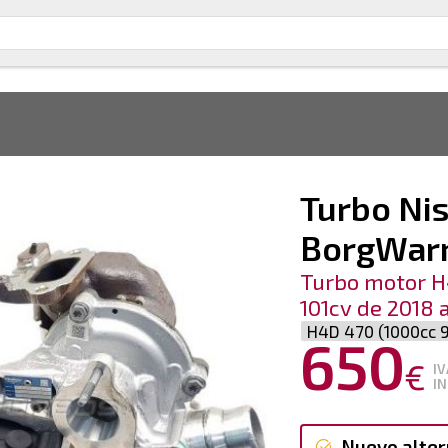
Turbo Nis
BorgWarn
Turbo motor 
101cv de 2018 
H4D 470 (1000cc 9
650
€
IV
IN
Nuevo alter