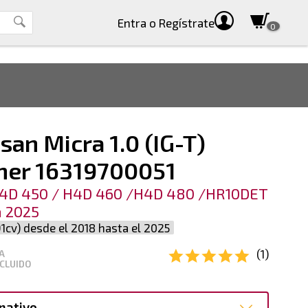
Entra
o Regístrate
0
san Micra 1.0 (IG-T)
er 16319700051
H4D 450 / H4D 460 /H4D 480 /HR10DET
a 2025
1cv) desde el 2018 hasta el 2025
(1)
A
CLUIDO
nativo