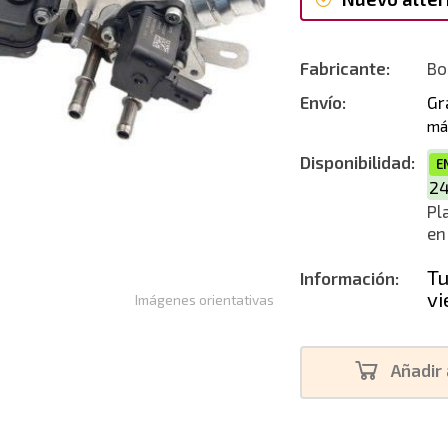
Nuevo alte
Fabricante:
Bo
Envío:
Gr
má
Disponibilidad:
E
2
Pl
en
Tu
Información:
vi
Imágenes orientativas
Añadir 