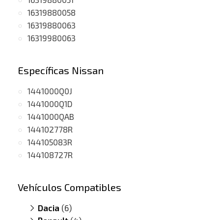
16319880058
16319880063
16319980063
Específicas Nissan
1441000Q0J
1441000Q1D
1441000QAB
144102778R
144105083R
144108727R
Vehículos Compatibles
Dacia
(6)