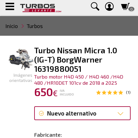
0
Inicio
Turbos
Turbo Nissan Micra 1.0
(IG-T) BorgWarner
16319880051
Imágenes
Turbo motor H4D 450 / H4D 460 /H4D
orientativas
480 /HR10DET 101cv de 2018 a 2025
650
€
IVA
(1)
INCLUIDO
Nuevo alternativo
Nuevo alternativo
Fabricante: