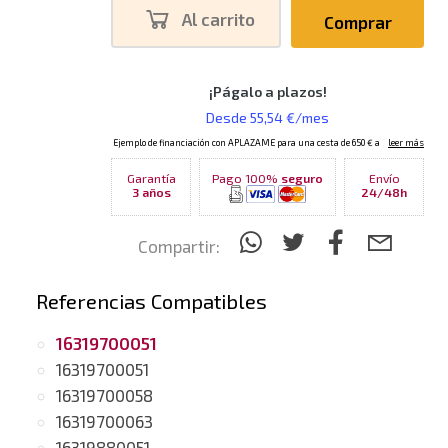
Al carrito
Comprar
Garantía
Pago 100%
seguro
Envío
3 años
24/48h
Compartir:
Referencias Compatibles
16319700051
16319700051
16319700058
16319700063
16319880051