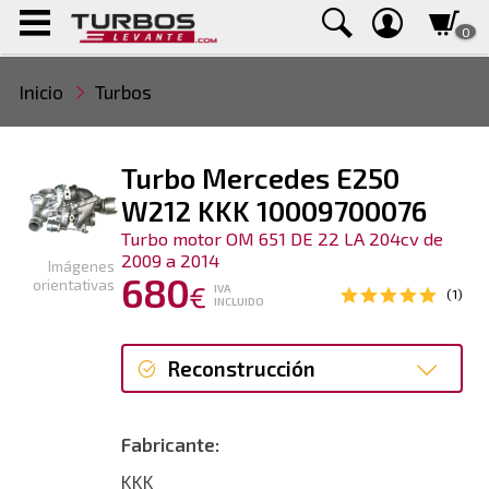
0
Inicio
Turbos
Turbo Mercedes E250
W212 KKK 10009700076
Turbo motor OM 651 DE 22 LA 204cv de
2009 a 2014
Imágenes
680
orientativas
€
IVA
(1)
INCLUIDO
Reconstrucción
Reconstrucción
Fabricante:
KKK