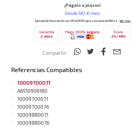
Garantía
Pago 100%
seguro
Envío
2 años
24/48h
Compartir:
Referencias Compatibles
10009700071
A6510906180
10009700071
10009700076
10009880071
10009880076