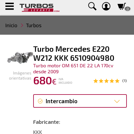
0
Inicio
Turbos
Turbo Mercedes E220
W212 KKK 6510904980
Turbo motor OM 651 DE 22 LA 170cv
desde 2009
Imágenes
680
orientativas
€
IVA
(1)
INCLUIDO
Intercambio
Intercambio
Fabricante:
Reconstrucción
KKK