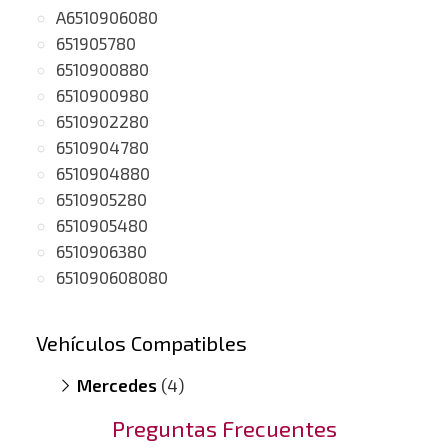
A6510906080
651905780
6510900880
6510900980
6510902280
6510904780
6510904880
6510905280
6510905480
6510906380
651090608080
Vehículos Compatibles
Mercedes
(4)
E200 W212
(motor A651)
Preguntas Frecuentes
Sprinter 216 CDI
(motor A651)