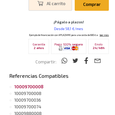
Al carrito
Comprar
Garantía
Pago 100%
seguro
Envío
2 años
24/48h
Compartir:
Referencias Compatibles
10009700008
10009700008
10009700036
10009700074
10009880008