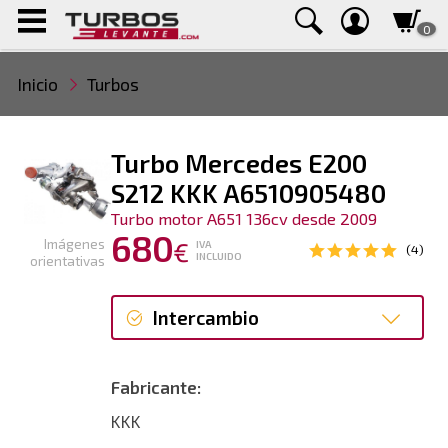
0
Inicio
Turbos
Turbo Mercedes E200
S212 KKK A6510905480
Turbo motor A651 136cv desde 2009
680
Imágenes
€
IVA
(4)
INCLUIDO
orientativas
Intercambio
Intercambio
Fabricante:
Reconstrucción
KKK