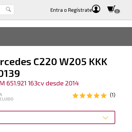
Entra
o Regístrate
0
rcedes C220 W205 KKK
0139
M 651.921 163cv desde 2014
(1)
A
CLUIDO
o