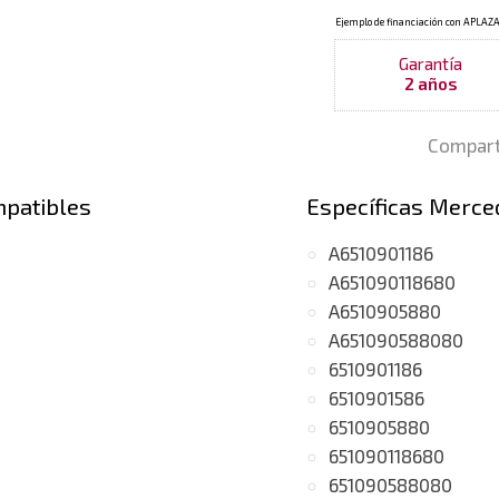
Garantía
2 años
Compart
mpatibles
Específicas Merce
A6510901186
A651090118680
A6510905880
A651090588080
6510901186
6510901586
6510905880
651090118680
651090588080