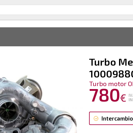
Turbo Me
1000988
Turbo motor O
780
€
IV
IN
Intercambio
Intercambi