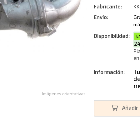
Fabricante:
KK
Reconstruc
Envío:
Gr
má
Disponibilidad:
E
2
Pl
en
Tu
Información:
de
me
Imágenes orientativas
Añadir 