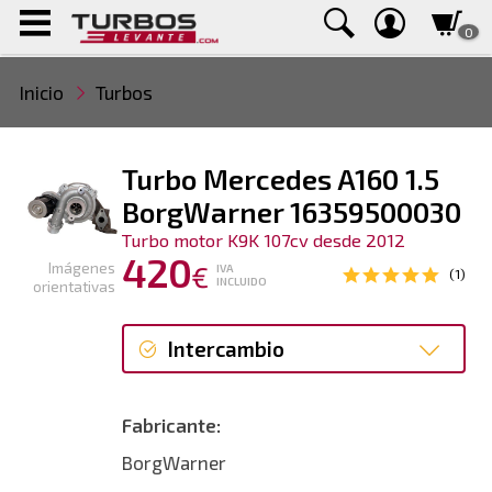
0
Inicio
Turbos
Turbo Mercedes A160 1.5
BorgWarner 16359500030
Turbo motor K9K 107cv desde 2012
420
Imágenes
€
IVA
(1)
INCLUIDO
orientativas
Intercambio
Intercambio
Fabricante:
Reconstrucción
BorgWarner