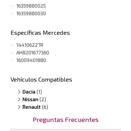
16359880025
16359880030
Específicas Mercedes
144106227R
AH8201677360
16009401880
Vehículos Compatibles
Dacia
(1)
Nissan
Lodgy 1.5 DCI
(2)
(motor K9K)
Renault
Juke 1.5
(6)
(dCi, motor K9K)
Qashqai 1.5 DCI
Captur 1.5 DCI
(motor K9K)
(motor K9K)
Preguntas Frecuentes
Clio 1.5 DCI
(motor K9K)
Kadjar 1.5
(DCI, motor K9K)