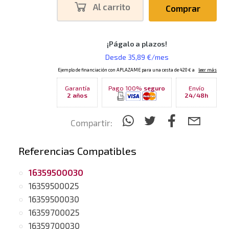
Al carrito
Comprar
Garantía
Pago 100%
seguro
Envío
2 años
24/48h
Compartir:
Referencias Compatibles
16359500030
16359500025
16359500030
16359700025
16359700030