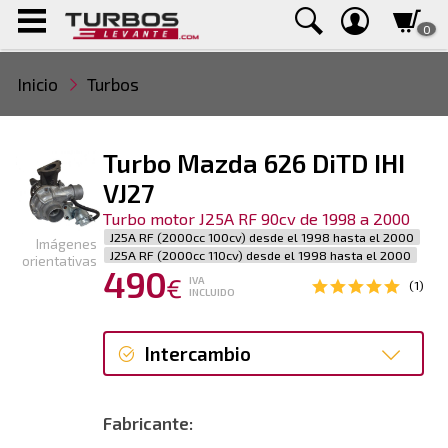
0
Inicio
Turbos
Turbo Mazda 626 DiTD IHI
VJ27
Turbo motor J25A RF 90cv de 1998 a 2000
J25A RF (2000cc 100cv) desde el 1998 hasta el 2000
Imágenes
J25A RF (2000cc 110cv) desde el 1998 hasta el 2000
orientativas
490
€
IVA
(1)
INCLUIDO
Intercambio
Intercambio
Fabricante:
Reconstrucción