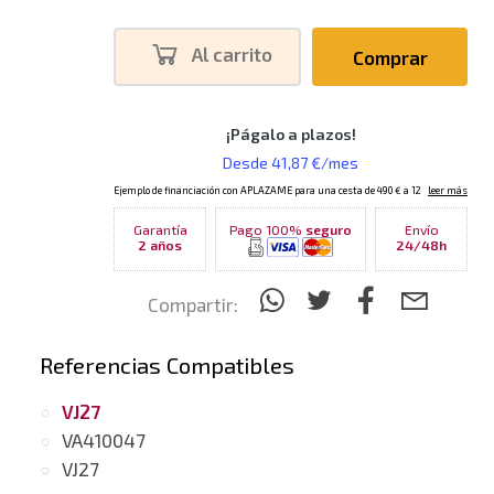
Al carrito
Comprar
Garantía
Pago 100%
seguro
Envío
2 años
24/48h
Compartir:
Referencias Compatibles
VJ27
VA410047
VJ27