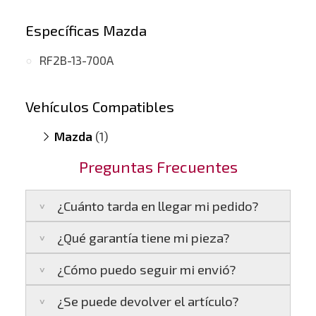
Específicas Mazda
RF2B-13-700A
Vehículos Compatibles
Mazda
(1)
323 DiTD
(motor J25A RF)
Preguntas Frecuentes
¿Cuánto tarda en llegar mi pedido?
¿Qué garantía tiene mi pieza?
Península:
Entregamos en un plazo estimado
de
24 a 48 horas laborables
, si realizas tu
¿Cómo puedo seguir mi envió?
pedido antes de las
17:00 h
.
La garantía varía según el tipo de producto:
Islas Baleares:
El tiempo estimado de
¿Se puede devolver el artículo?
3 años de garantía
: Para productos
Te enviaremos un correo electrónico con la
entrega es de
48 a 72 horas laborables
.