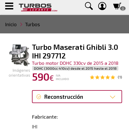
0
Inicio
Turbos
Turbo Maserati Ghibli 3.0
IHI 297712
Turbo motor DOHC 330cv de 2015 a 2018
DOHC (3000cc 410cv) desde el 2015 hasta el 2018
Imágenes
590
orientativas
€
IVA
(1)
INCLUIDO
Reconstrucción
Reconstrucción
Fabricante:
IHI