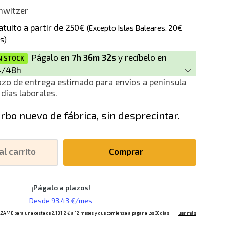
hwitzer
atuito a partir de 250€
(Excepto Islas Baleares, 20€
s)
Págalo en
7h 36m 32s
y recíbelo en
N STOCK
4/48h
azo de entrega estimado para envíos a península
 días laborales.
rbo nuevo de fábrica, sin desprecintar.
al carrito
Comprar