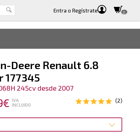
Entra
o Regístrate
0
hn-Deere Renault 6.8
r 177345
068H 245cv desde 2007
19€
(2)
IVA
INCLUIDO