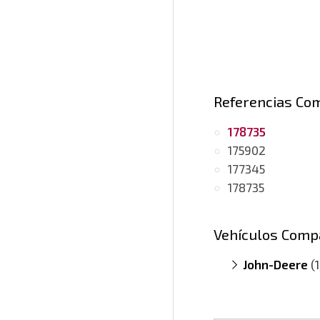
Referencias Co
178735
175902
177345
178735
Vehículos Comp
John-Deere
(1
Claas 6.8
(