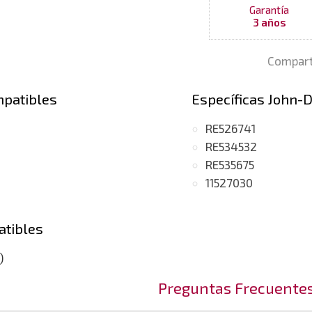
Garantía
3 años
Compart
mpatibles
Específicas John-
RE526741
RE534532
RE535675
11527030
atibles
)
motor 6068H)
Preguntas Frecuente