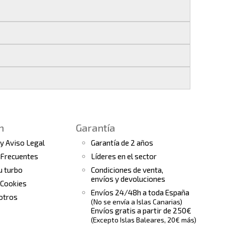
 si realizas tu pedido antes de las
17:00 h
.
les
.
s finales.
 seguimiento del pedido para que puedas
a continuación).
 de arranque y compresores de aire
e la fecha de entrega.
ento el estado de tu pedido.
n
Garantía
tras
condiciones generales
para más
 y Aviso Legal
Garantía de 2 años
 Frecuentes
Líderes en el sector
tu turbo
Condiciones de venta,
envíos y devoluciones
 Cookies
Envíos 24/48h a toda España
otros
(No se envía a Islas Canarias)
Envíos gratis a partir de 250€
(Excepto Islas Baleares, 20€ más)