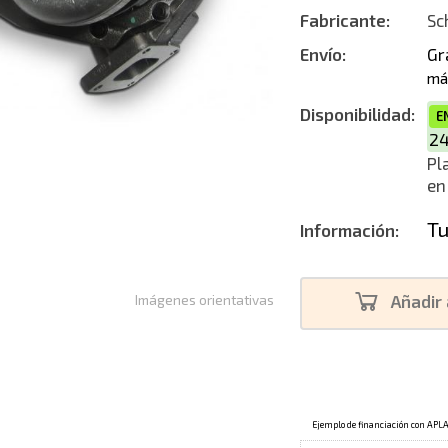
Fabricante:
Sc
Envío:
Gr
má
Disponibilidad:
E
2
Pl
en
Tu
Información:
Añadir 
Imágenes orientativas