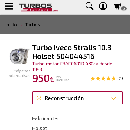
0
Inicio
Turbos
Turbo Iveco Stralis 10.3
Holset 504044516
Turbo motor F3AE0681D 430cv desde
1993
Imágenes
950
orientativas
€
IVA
(1)
INCLUIDO
Reconstrucción
Reconstrucción
Fabricante:
Holset