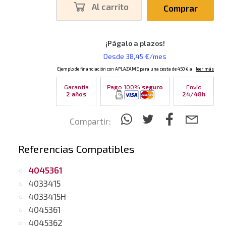
Al carrito
Comprar
Garantía
Pago 100%
seguro
Envío
2 años
24/48h
Compartir:
Referencias Compatibles
4045361
4033415
4033415H
4045361
4045362