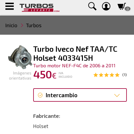
0
Inicio
Turbos
Turbo Iveco Nef TAA/TC
Holset 4033415H
Turbo motor NEF-F4C de 2006 a 2011
450
Imágenes
€
IVA
(1)
INCLUIDO
orientativas
Intercambio
Intercambio
Fabricante:
Reconstrucción
Holset