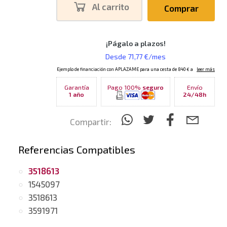
Al carrito
Comprar
Garantía
Pago 100%
seguro
Envío
1 año
24/48h
Compartir:
Referencias Compatibles
3518613
1545097
3518613
3591971