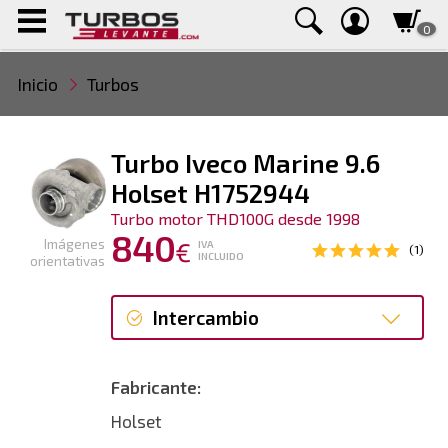
0
Inicio
Turbos
Turbo Iveco Marine 9.6
Holset H1752944
Turbo motor THD100G desde 1998
840
Imágenes
€
IVA
(1)
INCLUIDO
orientativas
Intercambio
Intercambio
Fabricante:
Reconstrucción
Holset