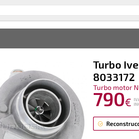
Turbo Ive
8033172
Turbo motor N
790
€
IV
IN
Reconstruc
Reconstruc