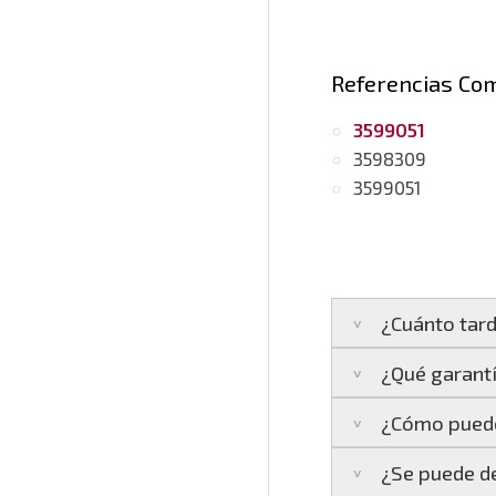
Referencias Co
3599051
3598309
3599051
¿Cuánto tard
¿Qué garantí
Península:
Entreg
¿Cómo puedo
Islas Baleares:
El
La garantía varía 
Los plazos pueden
¿Se puede de
3 años de g
Te enviaremos un 