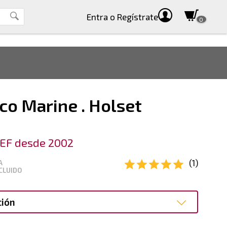
Entra
o Regístrate
0
co Marine . Holset
EF desde 2002
(1)
A
CLUIDO
ción
ción