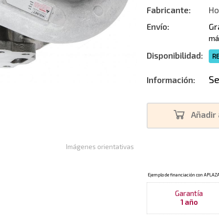
Fabricante:
Ho
Envío:
Gr
má
Disponibilidad:
R
Se
Información:
Añadir 
Imágenes orientativas
Garantía
1 año