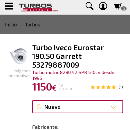
0
Inicio
Turbos
Turbo Iveco Eurostar
190.50 Garrett
53279887009
Imágenes
Turbo motor 8280.42 SPR 510cv desde
orientativas
1995
1150
€
IVA
(1)
INCLUIDO
Nuevo
Nuevo
Fabricante: