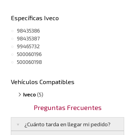
Específicas Iveco
98435386
98435387
99465732
500060196
500060198
Vehículos Compatibles
Iveco
(5)
Eurostar V8
(motor 8280.42)
Preguntas Frecuentes
Generador 17.2
(motor 8240.42)
Generador 17.2
(motor 8280.42)
¿Cuánto tarda en llegar mi pedido?
Generador 17.2
(motor 8280.42 SPR)
Turbostar V8
(motor 8240.42)