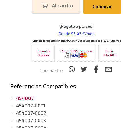
Al carrito
Comprar
Garantía
Pago 100%
seguro
Envío
3 años
24/48h
Compartir:
Referencias Compatibles
454007
454007-0001
454007-0002
454007-0003
454007-0004