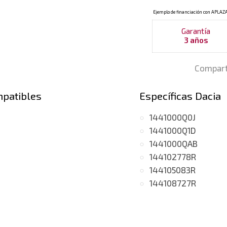
Garantía
3 años
Compart
mpatibles
Específicas Dacia
1441000Q0J
1441000Q1D
1441000QAB
144102778R
144105083R
144108727R