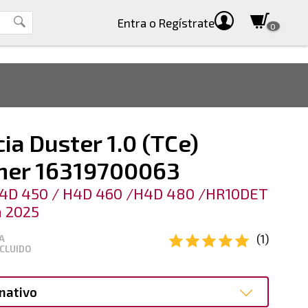
Entra
o Regístrate
0
ia Duster 1.0 (TCe)
ner 16319700063
H4D 450 / H4D 460 /H4D 480 /HR10DET
a 2025
(1)
A
CLUIDO
nativo