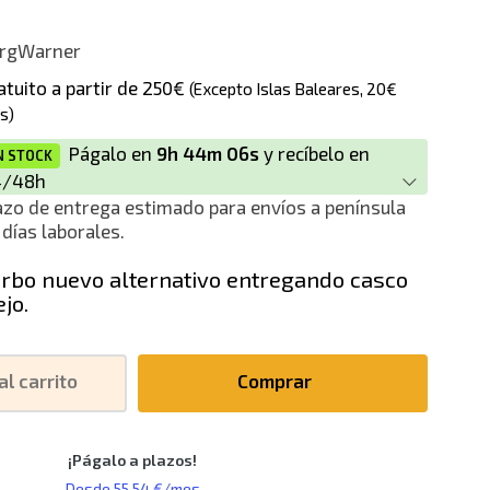
rnativo
rgWarner
atuito a partir de 250€
(Excepto Islas Baleares, 20€
s)
Págalo en
9h 44m 06s
y recíbelo en
N STOCK
4/48h
azo de entrega estimado para envíos a península
 días laborales.
rbo nuevo alternativo entregando casco
ejo.
al carrito
Comprar