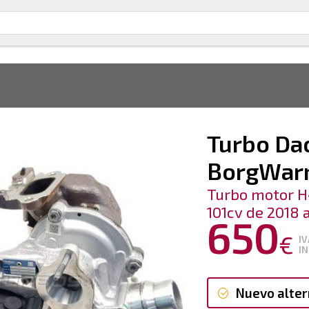
Turbo Dac
BorgWar
Turbo motor 
101cv de 2018 
650
€
IV
IN
Nuevo alter