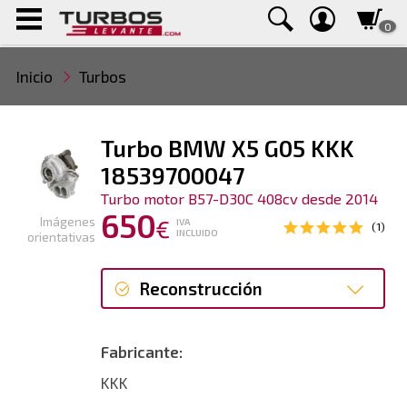
0
Inicio
Turbos
Turbo BMW X5 G05 KKK
18539700047
Turbo motor B57-D30C 408cv desde 2014
650
Imágenes
€
IVA
(1)
INCLUIDO
orientativas
Reconstrucción
Reconstrucción
Fabricante:
KKK