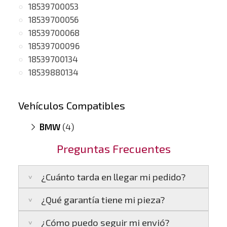
18539700053
18539700056
18539700068
18539700096
18539700134
18539880134
Vehículos Compatibles
BMW
(4)
750 LdX G11 / G12
(motor B57-D30C)
Preguntas Frecuentes
M550 dX 3.0
(motor B57-D30C)
X6 G06
(motor B57-D30C)
¿Cuánto tarda en llegar mi pedido?
X7 G07
(motor B57-D30C)
¿Qué garantía tiene mi pieza?
Península:
Entregamos en un plazo estimado
de
24 a 48 horas laborables
, si realizas tu
¿Cómo puedo seguir mi envió?
pedido antes de las
17:00 h
.
La garantía varía según el tipo de producto: