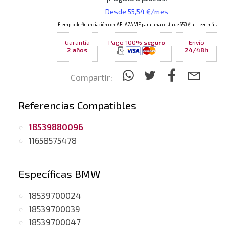
Garantía
Pago 100%
seguro
Envío
2 años
24/48h
Compartir:
Referencias Compatibles
18539880096
11658575478
Específicas BMW
18539700024
18539700039
18539700047