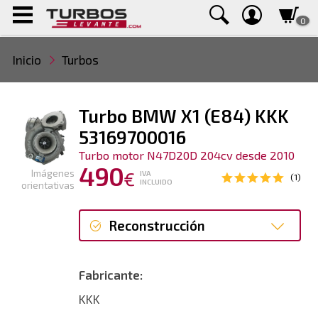
0
Inicio
Turbos
Turbo BMW X1 (E84) KKK
53169700016
Turbo motor N47D20D 204cv desde 2010
490
Imágenes
€
IVA
(1)
INCLUIDO
orientativas
Reconstrucción
Reconstrucción
Fabricante:
KKK