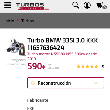
0
Inicio
Turbos
Turbo BMW 335i 3.0 KKK
11657636424
Turbo motor N55B30 N55 306cv desde
2010
Imágenes
590
orientativas
€
IVA
(1)
INCLUIDO
Reconstrucción
Reconstrucción
Fabricante:
Nuevo
KKK