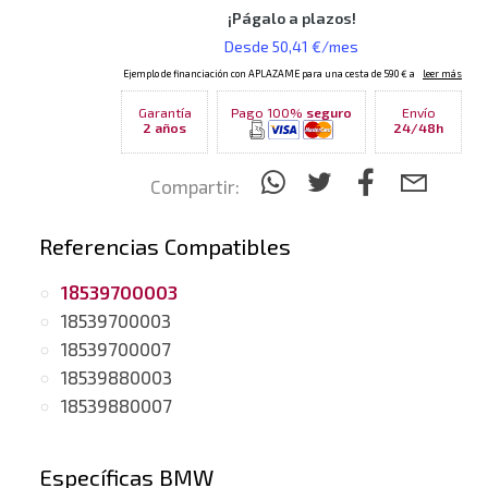
Garantía
Pago 100%
seguro
Envío
2 años
24/48h
Compartir:
Referencias Compatibles
18539700003
18539700003
18539700007
18539880003
18539880007
Específicas BMW