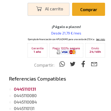
Al carrito
Comprar
Garantía
Pago 100%
seguro
Envío
1 año
24/48h
Compartir:
Referencias Compatibles
0445110131
0445110080
0445110084
0445110131