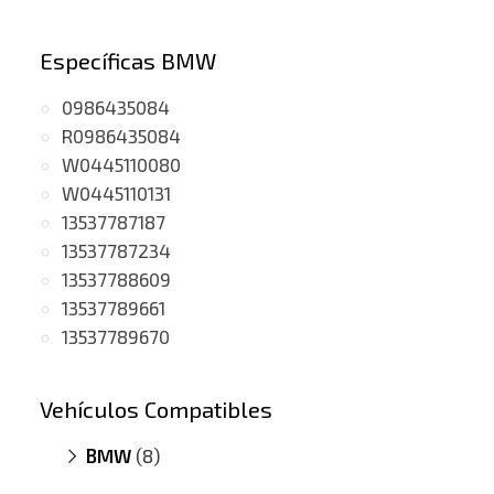
Específicas BMW
0986435084
R0986435084
W0445110080
W0445110131
13537787187
13537787234
13537788609
13537789661
13537789670
Vehículos Compatibles
BMW
(8)
320cd E46
(motor M47D)