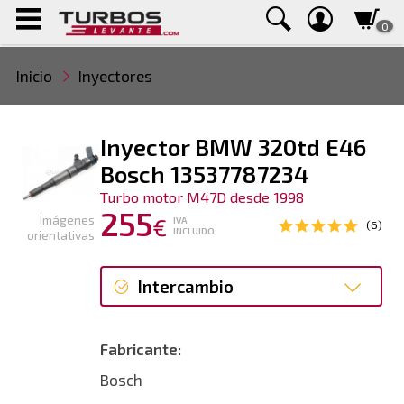
0
Inicio
Inyectores
Inyector BMW 320td E46
Bosch 13537787234
Turbo motor M47D desde 1998
255
Imágenes
€
IVA
(6)
INCLUIDO
orientativas
Intercambio
Intercambio
Fabricante:
Bosch