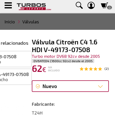
0
Inicio
Válvulas
Válvula Citroën C4 1.6
 relacionados
HDI V-49173-07508
Turbo motor DV6B 92cv desde 2005
3-07508
DV6ATED4 (1600cc 92cv) desde el 2005
o
62
€
IVA
(2)
INCLUIDO
-49173-07508
ucho
Nuevo
Nuevo
Fabricante:
T24H