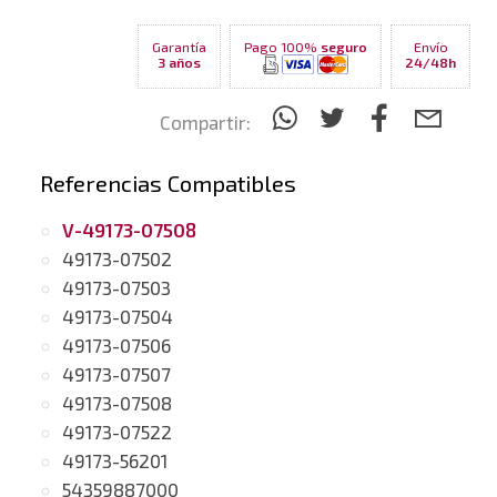
Garantía
Pago 100%
seguro
Envío
3 años
24/48h
Compartir:
Referencias Compatibles
V-49173-07508
49173-07502
49173-07503
49173-07504
49173-07506
49173-07507
49173-07508
49173-07522
49173-56201
54359887000