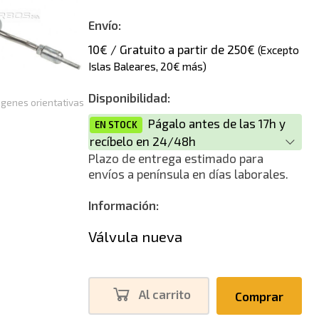
Envío:
10€ / Gratuito a partir de 250€
(Excepto
Islas Baleares, 20€ más)
Disponibilidad:
genes orientativas
Págalo antes de las 17h y
EN STOCK
recíbelo en 24/48h
Plazo de entrega estimado para
envíos a península en días laborales.
Información:
Válvula nueva
Al carrito
Comprar