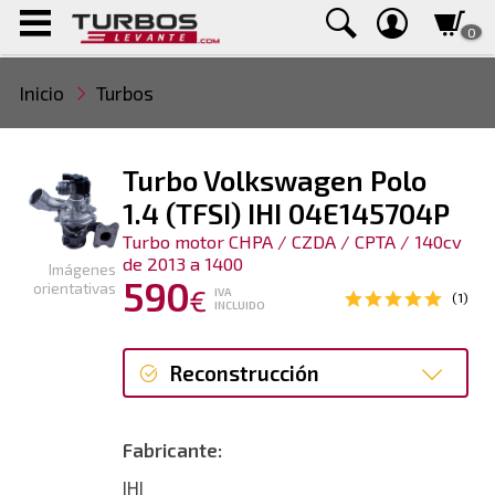
0
Inicio
Turbos
Turbo Volkswagen Polo
1.4 (TFSI) IHI 04E145704P
Turbo motor CHPA / CZDA / CPTA / 140cv
de 2013 a 1400
Imágenes
590
orientativas
€
IVA
(1)
INCLUIDO
Reconstrucción
Reconstrucción
Fabricante:
IHI