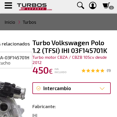
0
Inicio
Turbos
Turbo Volkswagen Polo
 relacionados
1.2 (TFSI) IHI 03F145701K
Turbo motor CBZA / CBZB 105cv desde
A-03F145701H
2012
tucho
450
€
IVA
(1)
INCLUIDO
Intercambio
Intercambio
Fabricante:
Reconstrucción
IHI