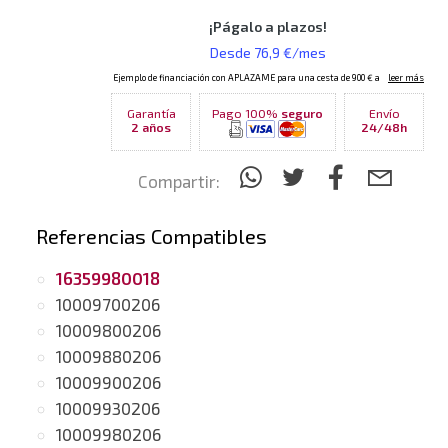
Garantía
Pago 100%
seguro
Envío
2 años
24/48h
Compartir:
Referencias Compatibles
16359980018
10009700206
10009800206
10009880206
10009900206
10009930206
10009980206