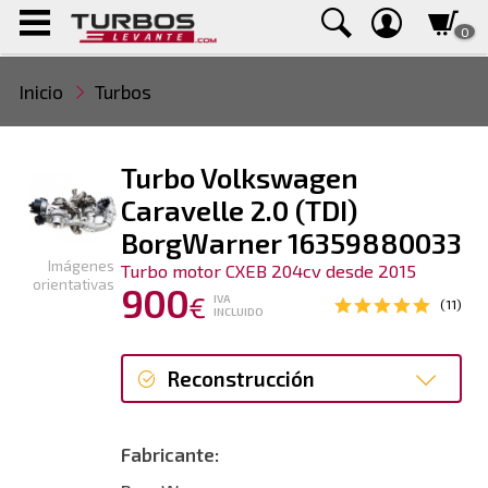
0
Inicio
Turbos
Turbo Volkswagen
Caravelle 2.0 (TDI)
BorgWarner 16359880033
Imágenes
Turbo motor CXEB 204cv desde 2015
orientativas
900
€
IVA
(11)
INCLUIDO
Reconstrucción
Reconstrucción
Fabricante: