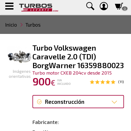
0
Inicio
Turbos
Turbo Volkswagen
Caravelle 2.0 (TDI)
BorgWarner 16359880023
Imágenes
Turbo motor CXEB 204cv desde 2015
orientativas
900
€
IVA
(11)
INCLUIDO
Reconstrucción
Reconstrucción
Fabricante: