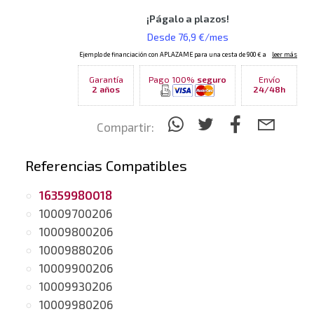
Garantía
Pago 100%
seguro
Envío
2 años
24/48h
Compartir:
Referencias Compatibles
16359980018
10009700206
10009800206
10009880206
10009900206
10009930206
10009980206