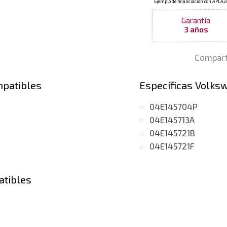
Garantía
3 años
Compart
mpatibles
Específicas Volks
04E145704P
04E145713A
04E145721B
04E145721F
atibles
otor CPTA / CHPA)
 1.4
otor CZCA / CXSB / CZDD / CZDB)
(TSI, motor CZEA / CUKB / CZDA / CHPB)