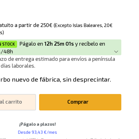
atuito a partir de 250€
(Excepto Islas Baleares, 20€
s)
Págalo en
12h 25m 00s
y recíbelo en
N STOCK
4/48h
azo de entrega estimado para envíos a península
 días laborales.
rbo nuevo de fábrica, sin desprecintar.
al carrito
Comprar