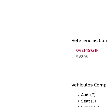
Referencias Co
04E145721F
9V205
Vehículos Comp
Audi
(7)
Seat
A1 1.4 TSI
(5)
(m
Skoda
A1 1.4 TSI
Alhambra II
(3)
(m