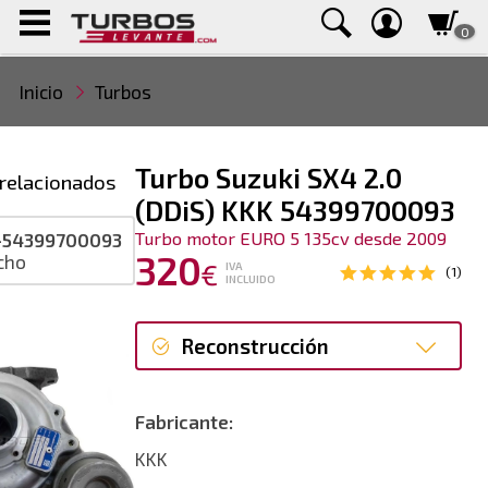
0
Inicio
Turbos
Turbo Suzuki SX4 2.0
relacionados
(DDiS) KKK 54399700093
Turbo motor EURO 5 135cv desde 2009
-54399700093
320
cho
€
IVA
(1)
INCLUIDO
Reconstrucción
Reconstrucción
Fabricante:
KKK