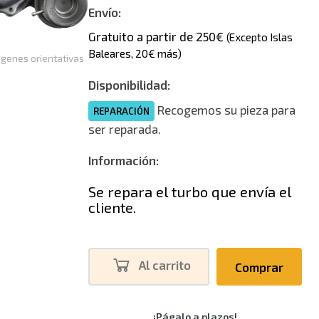
Envío:
Gratuito a partir de 250€
(Excepto Islas
Baleares, 20€ más)
genes orientativas
Disponibilidad:
Recogemos su pieza para
REPARACIÓN
ser reparada.
Información:
Se repara el turbo que envía el
cliente.
Al carrito
Comprar