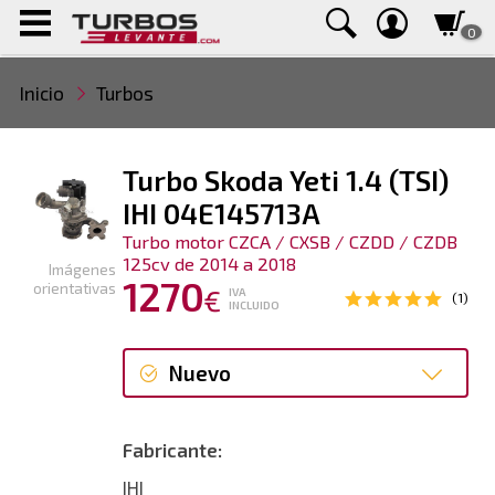
0
Inicio
Turbos
Turbo Skoda Yeti 1.4 (TSI)
IHI 04E145713A
Turbo motor CZCA / CXSB / CZDD / CZDB
125cv de 2014 a 2018
Imágenes
1270
orientativas
€
IVA
(1)
INCLUIDO
Nuevo
Nuevo
Fabricante:
IHI