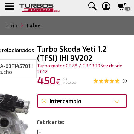
0
Inicio
Turbos
Turbo Skoda Yeti 1.2
 relacionados
(TFSI) IHI 9V202
Turbo motor CBZA / CBZB 105cv desde
A-03F145701H
2012
tucho
450
€
IVA
(1)
INCLUIDO
Intercambio
Intercambio
Fabricante:
Reconstrucción
IHI