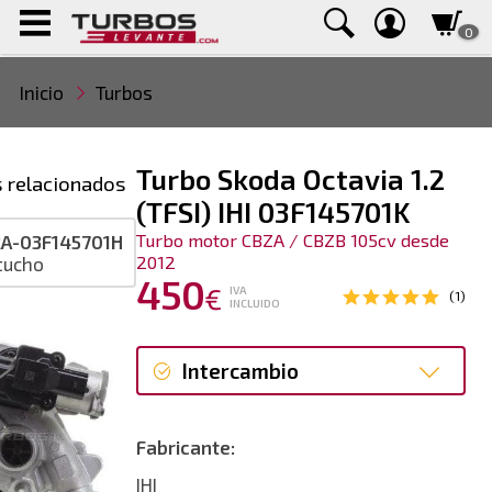
0
Inicio
Turbos
Turbo Skoda Octavia 1.2
 relacionados
(TFSI) IHI 03F145701K
Turbo motor CBZA / CBZB 105cv desde
A-03F145701H
2012
tucho
450
€
IVA
(1)
INCLUIDO
Intercambio
Intercambio
Fabricante:
Reconstrucción
IHI