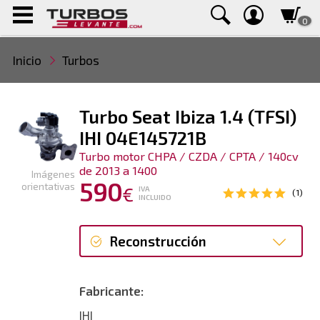
0
Inicio
Turbos
Turbo Seat Ibiza 1.4 (TFSI)
IHI 04E145721B
Turbo motor CHPA / CZDA / CPTA / 140cv
de 2013 a 1400
Imágenes
590
orientativas
€
IVA
(1)
INCLUIDO
Reconstrucción
Reconstrucción
Fabricante:
IHI