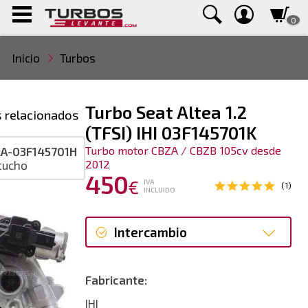
0
Inicio
Turbos
Turbo Seat Altea 1.2
 relacionados
(TFSI) IHI 03F145701K
Turbo motor CBZA / CBZB 105cv desde
A-03F145701H
2012
tucho
450
€
IVA
(1)
INCLUIDO
Intercambio
Intercambio
Fabricante:
Reconstrucción
IHI