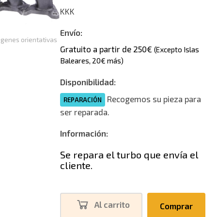
KKK
Envío:
genes orientativas
Gratuito a partir de 250€
(Excepto Islas
Baleares, 20€ más)
Disponibilidad:
Recogemos su pieza para
REPARACIÓN
ser reparada.
Información:
Se repara el turbo que envía el
cliente.
Al carrito
Comprar