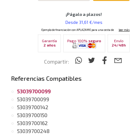
Garantía
Pago 100%
seguro
Envío
2 años
24/48h
Compartir:
Referencias Compatibles
53039700099
53039700099
53039700142
53039700150
53039700162
53039700248