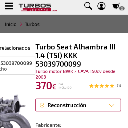
0
Inicio
Turbos
Turbo Seat Alhambra III
relacionados
1.4 (TSI) KKK
53039700099
-53039700099
cho
Turbo motor BWK / CAVA 150cv desde
2003
370
€
IVA
(1)
INCLUIDO
Reconstrucción
Reconstrucción
Fabricante: