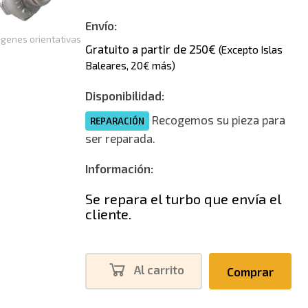
Envío:
genes orientativas
Gratuito a partir de 250€
(Excepto Islas
Baleares, 20€ más)
Disponibilidad:
Recogemos su pieza para
REPARACIÓN
ser reparada.
Información:
Se repara el turbo que envía el
cliente.
Al carrito
Comprar