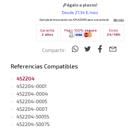
Garantía
Pago 100%
seguro
Envío
2 años
24/48h
Compartir:
Referencias Compatibles
452204
452204-0001
452204-0004
452204-0005
452204-0007
452204-5005S
452204-5007S