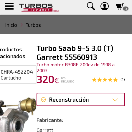
0
Inicio
Turbos
Turbo Saab 9-5 3.0 (T)
roductos
lacionados
Garrett 55560913
Turbo motor B308E 200cv de 1998 a
2003
CHRA-452204
320
Cartucho
€
IVA
(1)
INCLUIDO
Reconstrucción
Reconstrucción
Fabricante:
Garrett