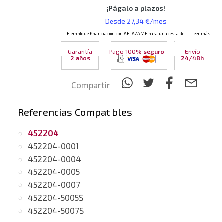
Garantía
Pago 100%
seguro
Envío
2 años
24/48h
Compartir:
Referencias Compatibles
452204
452204-0001
452204-0004
452204-0005
452204-0007
452204-5005S
452204-5007S