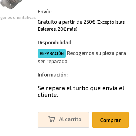
Envío:
genes orientativas
Gratuito a partir de 250€
(Excepto Islas
Baleares, 20€ más)
Disponibilidad:
Recogemos su pieza para
REPARACIÓN
ser reparada.
Información:
Se repara el turbo que envía el
cliente.
Al carrito
Comprar