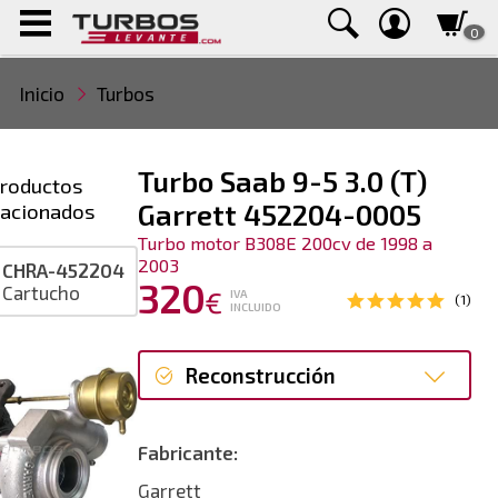
0
Inicio
Turbos
Turbo Saab 9-5 3.0 (T)
roductos
lacionados
Garrett 452204-0005
Turbo motor B308E 200cv de 1998 a
2003
CHRA-452204
320
Cartucho
€
IVA
(1)
INCLUIDO
Reconstrucción
Reconstrucción
Fabricante:
Garrett