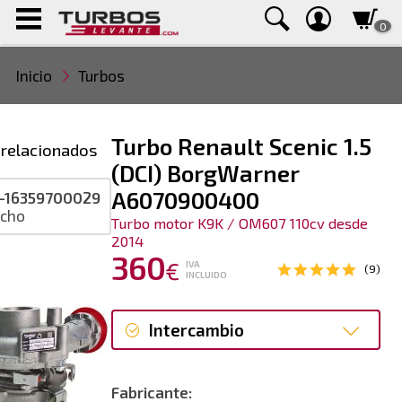
0
Inicio
Turbos
Turbo Renault Scenic 1.5
 relacionados
(DCI) BorgWarner
A6070900400
-16359700029
ucho
Turbo motor K9K / OM607 110cv desde
2014
360
€
IVA
(9)
INCLUIDO
Intercambio
Intercambio
Fabricante: