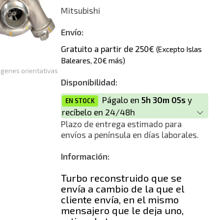
Reconstrucción
Mitsubishi
Nuevo
Envío:
Gratuito a partir de 250€
(Excepto Islas
Reforzado
Baleares, 20€ más)
genes orientativas
Disponibilidad:
Págalo en
5h 30m 05s
y
EN STOCK
recíbelo en 24/48h
Plazo de entrega estimado para
envíos a península en días laborales.
Información:
Turbo reconstruido que se
envía a cambio de la que el
cliente envía, en el mismo
mensajero que le deja uno,