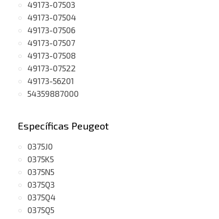
49173-07503
49173-07504
49173-07506
49173-07507
49173-07508
49173-07522
49173-56201
54359887000
Específicas Peugeot
0375J0
0375K5
0375N5
0375Q3
0375Q4
0375Q5