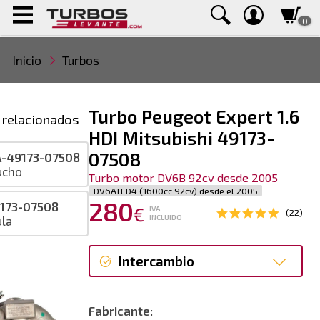
0
Inicio
Turbos
Turbo Peugeot Expert 1.6
 relacionados
HDI Mitsubishi 49173-
07508
-49173-07508
ucho
Turbo motor DV6B 92cv desde 2005
DV6ATED4 (1600cc 92cv) desde el 2005
280
173-07508
€
IVA
(22)
INCLUIDO
ula
Intercambio
Intercambio
Fabricante: