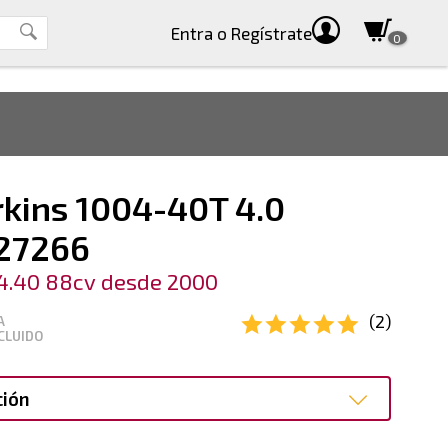
Entra
o Regístrate
0
rkins 1004-40T 4.0
727266
4.40 88cv desde 2000
(2)
A
CLUIDO
ción
ción