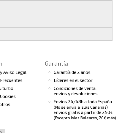
 si realizas tu pedido antes de las
17:00 h
.
les
.
s finales.
 seguimiento del pedido para que puedas
a continuación).
 de arranque y compresores de aire
e la fecha de entrega.
ento el estado de tu pedido.
n
Garantía
tras
condiciones generales
para más
 y Aviso Legal
Garantía de 2 años
 Frecuentes
Líderes en el sector
tu turbo
Condiciones de venta,
envíos y devoluciones
 Cookies
Envíos 24/48h a toda España
otros
(No se envía a Islas Canarias)
Envíos gratis a partir de 250€
(Excepto Islas Baleares, 20€ más)