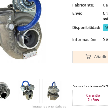
Fabricante:
Ga
Envío:
Gr
má
Disponibilidad:
R
Se
Información:
Añadir 
Garantía
2 años
Imágenes orientativas