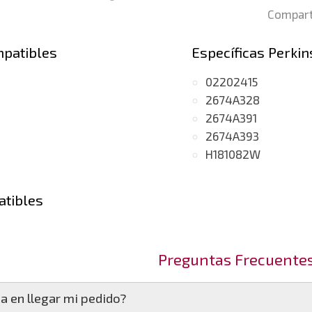
Compart
mpatibles
Específicas Perkin
02202415
2674A328
2674A391
2674A393
H181082W
atibles
4.0
(motor T4.40)
Preguntas Frecuente
a en llegar mi pedido?