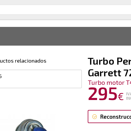
Turbo Pe
uctos relacionados
Garrett 
6
Turbo motor T
295
€
IV
IN
Reconstruc
Reconstruc