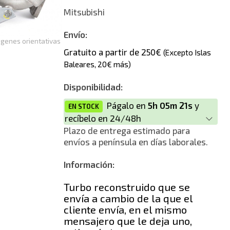
Reconstrucción
Mitsubishi
Envío:
genes orientativas
Gratuito a partir de 250€
(Excepto Islas
Baleares, 20€ más)
Disponibilidad:
Págalo en
5h 05m 21s
y
EN STOCK
recíbelo en 24/48h
Plazo de entrega estimado para
envíos a península en días laborales.
Información:
Turbo reconstruido que se
envía a cambio de la que el
cliente envía, en el mismo
mensajero que le deja uno,