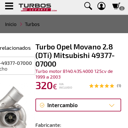
0
Inicio
Turbos
Turbo Opel Movano 2.8
relacionados
(DTi) Mitsubishi 49377-
07000
-49377-07000
cho
Turbo motor 8140.43S.4000 125cv de
1999 a 2003
320
€
IVA
(1)
INCLUIDO
Intercambio
Intercambio
Fabricante: