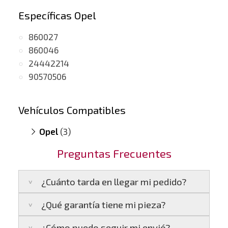
Específicas Opel
860027
860046
24442214
90570506
Vehículos Compatibles
Opel
(3)
Sigmun 2.0 DTI
(motor X20DTH /
Preguntas Frecuentes
Y20DTH)
Vectra B 2.0 DTI
(motor X20DTH /
Y20DTH)
¿Cuánto tarda en llegar mi pedido?
Zafira A 2.0 DTI
(motor X20DTH /
Y20DTH)
¿Qué garantía tiene mi pieza?
Península:
Entregamos en un plazo estimado
de
24 a 48 horas laborables
, si realizas tu
¿Cómo puedo seguir mi envió?