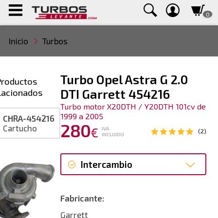
0
Inicio
Turbos
Turbo Opel Astra G 2.0
Productos
lacionados
DTI Garrett 454216
Turbo motor X20DTH / Y20DTH 101cv de
1999 a 2005
CHRA-454216
280
Cartucho
€
IVA
(2)
INCLUIDO
Intercambio
Intercambio
Fabricante:
Reconstrucción
Garrett