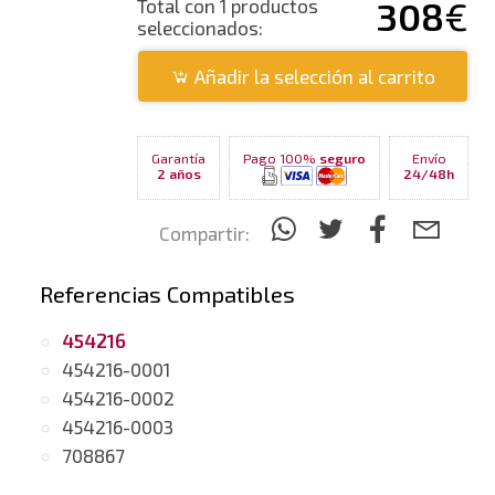
308
€
Total con 1 productos
seleccionados:
Añadir la selección al carrito
Garantía
Pago 100%
seguro
Envío
2 años
24/48h
Compartir:
Referencias Compatibles
454216
454216-0001
454216-0002
454216-0003
708867