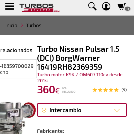
0
Inicio
Turbos
Turbo Nissan Pulsar 1.5
 relacionados
(DCI) BorgWarner
16419RH82369359
-16359700029
ucho
Turbo motor K9K / OM607 110cv desde
2014
360
€
IVA
(9)
INCLUIDO
Intercambio
Intercambio
Fabricante: