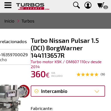
0
Inicio
Turbos
Turbo Nissan Pulsar 1.5
 relacionados
(DCI) BorgWarner
144113657R
-16359700029
ucho
Turbo motor K9K / OM607 110cv desde
2014
360
€
IVA
(9)
INCLUIDO
Intercambio
Intercambio
Fabricante: