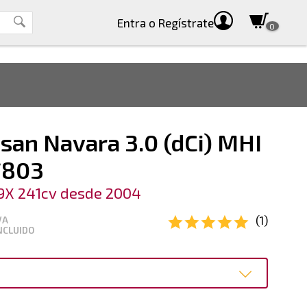
Entra
o Regístrate
0
san Navara 3.0 (dCi) MHI
7803
9X 241cv desde 2004
(1)
VA
NCLUIDO
o