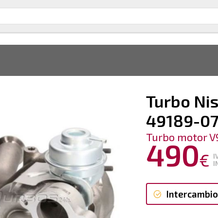
Turbo Nis
49189-0
Turbo motor V
490
€
I
I
Intercambio
Intercambi