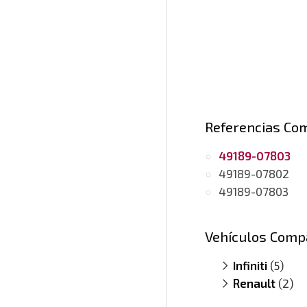
Referencias Co
49189-07803
49189-07802
49189-07803
Vehículos Comp
Infiniti
(5)
Renault
EX 30d
(2)
(mo
FX 30d
Laguna III 3
(mo