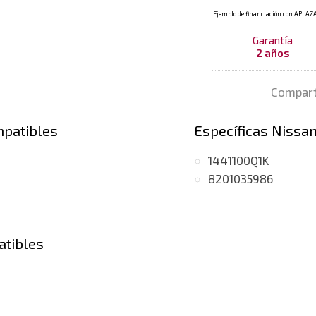
Garantía
2 años
Compart
mpatibles
Específicas Nissa
1441100Q1K
8201035986
atibles
tor V9X)
.0
tor V9X)
(dCi, motor V9X)