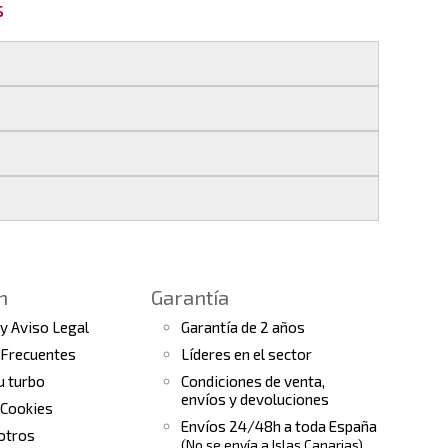
s
 si realizas tu pedido antes de las
17:00 h
.
les
.
s finales.
 seguimiento del pedido para que puedas
a continuación).
 de arranque y compresores de aire
e la fecha de entrega.
ento el estado de tu pedido.
n
Garantía
tras
condiciones generales
para más
 y Aviso Legal
Garantía de 2 años
 Frecuentes
Líderes en el sector
tu turbo
Condiciones de venta,
envíos y devoluciones
 Cookies
Envíos 24/48h a toda España
otros
(No se envía a Islas Canarias)