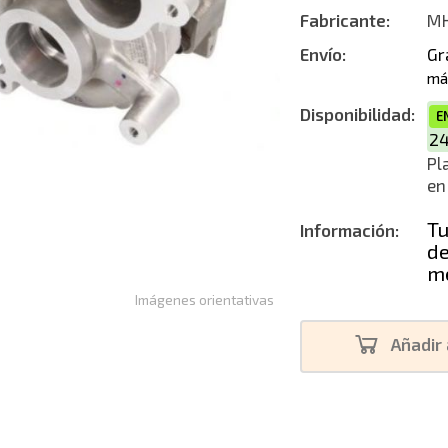
Fabricante:
MH
Reconstruc
Envío:
Gr
má
Disponibilidad:
E
2
Pl
en
Tu
Información:
de
me
Imágenes orientativas
Añadir 