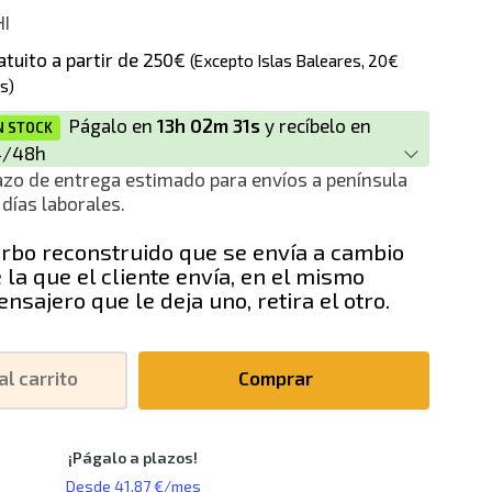
I
ción
atuito a partir de 250€
(Excepto Islas Baleares, 20€
s)
Págalo en
13h 02m 31s
y recíbelo en
N STOCK
4/48h
azo de entrega estimado para envíos a península
 días laborales.
rbo reconstruido que se envía a cambio
 la que el cliente envía, en el mismo
nsajero que le deja uno, retira el otro.
al carrito
Comprar