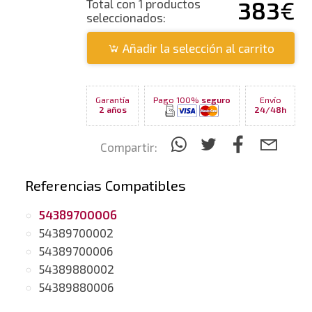
383
€
Total con 1 productos
seleccionados:
Añadir la selección al carrito
Garantía
Pago 100%
seguro
Envío
2 años
24/48h
Compartir:
Referencias Compatibles
54389700006
54389700002
54389700006
54389880002
54389880006