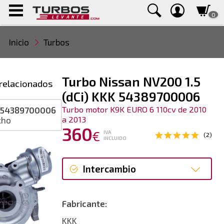
0
Inicio
Turbos
Turbo Nissan NV200 1.5
relacionados
(dCi) KKK 54389700006
Turbo motor K9K EURO 6 110cv de 2010
-54389700006
a 2013
cho
360
€
IVA
(2)
INCLUIDO
Intercambio
Intercambio
Fabricante:
Reconstrucción
KKK