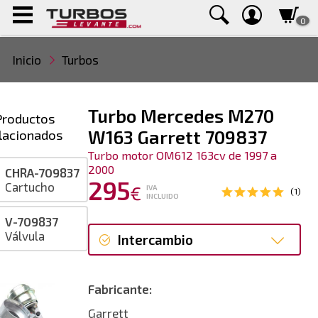
0
Inicio
Turbos
Turbo Mercedes M270
Productos
lacionados
W163 Garrett 709837
Turbo motor OM612 163cv de 1997 a
2000
CHRA-709837
295
Cartucho
€
IVA
(1)
INCLUIDO
V-709837
Válvula
Intercambio
Intercambio
Fabricante:
Reconstrucción
Garrett