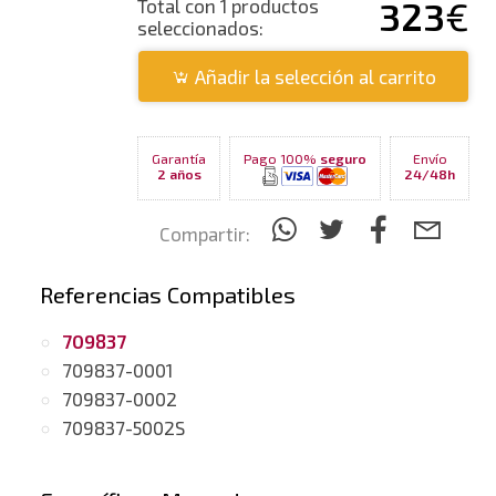
323
€
Total con 1 productos
seleccionados:
Añadir la selección al carrito
Garantía
Pago 100%
seguro
Envío
2 años
24/48h
Compartir:
Referencias Compatibles
709837
709837-0001
709837-0002
709837-5002S