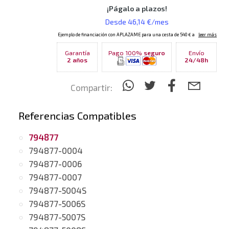
Garantía
Pago 100%
seguro
Envío
2 años
24/48h
Compartir:
Referencias Compatibles
794877
794877-0004
794877-0006
794877-0007
794877-5004S
794877-5006S
794877-5007S