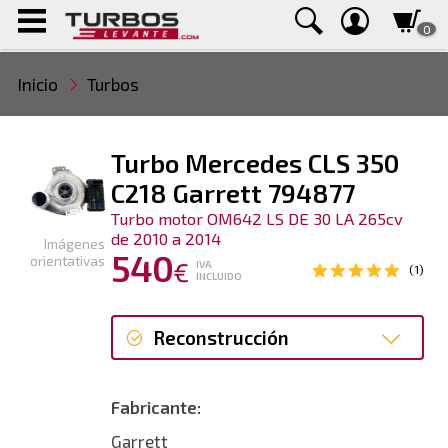
0
Inicio
Turbos
Turbo Mercedes CLS 350
C218 Garrett 794877
Turbo motor OM642 LS DE 30 LA 265cv
de 2010 a 2014
Imágenes
540
orientativas
€
IVA
(1)
INCLUIDO
Reconstrucción
Reconstrucción
Fabricante:
Garrett