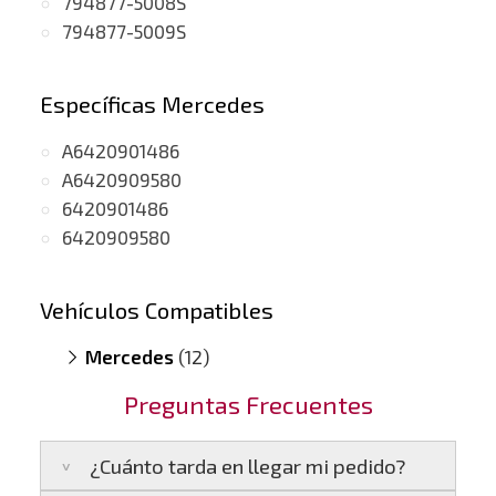
794877-5008S
794877-5009S
Específicas Mercedes
A6420901486
A6420909580
6420901486
6420909580
Vehículos Compatibles
Mercedes
(12)
C350 C204
(motor OM642 LS DE 30 LA)
Preguntas Frecuentes
C350 S204
(motor OM642 LS DE 30 LA)
C350 W204
(motor OM642 LS DE 30 LA)
¿Cuánto tarda en llegar mi pedido?
CLS 350 X218
(motor OM642 LS DE 30 LA)