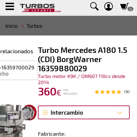
0
Inicio
Turbos
Turbo Mercedes A180 1.5
 relacionados
(CDI) BorgWarner
16359880029
-16359700029
ucho
Turbo motor K9K / OM607 110cv desde
2014
360
€
IVA
(9)
INCLUIDO
Intercambio
Intercambio
Fabricante: