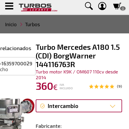
0
Inicio
Turbos
Turbo Mercedes A180 1.5
 relacionados
(CDI) BorgWarner
144116763R
-16359700029
ucho
Turbo motor K9K / OM607 110cv desde
2014
360
€
IVA
(9)
INCLUIDO
Intercambio
Intercambio
Fabricante: